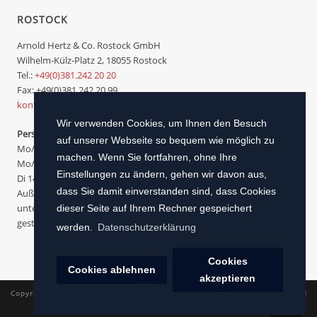
ROSTOCK
Arnold Hertz & Co. Rostock GmbH
Wilhelm-Külz-Platz 2, 18055 Rostock
Tel.:
+49(0)381.242 20 20
Fax: +49(0)381.242 20 99
kontakt@arnoldhertz.com
Wir verwenden Cookies, um Ihnen den Besuch
Persönliche telefonische Erreichbarkeit
auf unserer Webseite so bequem wie möglich zu
Mo/Di/Do/Fr 09.00 bis 12.00 Uhr
machen. Wenn Sie fortfahren, ohne Ihre
Mo/Do 14.00 bis 15.00 Uhr
Einstellungen zu ändern, gehen wir davon aus,
Di 14.00 bis 17.00 Uhr
dass Sie damit einverstanden sind, dass Cookies
Außerhalb dieser Zeiten oder wenn wir im Kundenauftrag
unterwegs sind, erreichen Sie uns jederzeit über unseren KI-
dieser Seite auf Ihrem Rechner gespeichert
gesteuerten Assistenten.
werden.
Datenschutzerklärung
Cookies
Cookies ablehnen
akzeptieren
Copyright All Rights Reserved ©
2026
| Arnold Hertz & Co. Rostock GmbH
Datenschutz