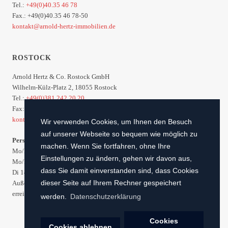
Tel.:
+49(0)40.35 46 78
Fax.: +49(0)40.35 46 78-50
kontakt@arnold-hertz-immobilien.de
ROSTOCK
Arnold Hertz & Co. Rostock GmbH
Wilhelm-Külz-Platz 2, 18055 Rostock
Tel.:
+49(0)381.242 20 20
Fax: +49(0)381.242 20 99
kontakt@arnoldhertz.com
Wir verwenden Cookies, um Ihnen den Besuch
auf unserer Webseite so bequem wie möglich zu
Persönliche telefonische Erreichbarkeit
machen. Wenn Sie fortfahren, ohne Ihre
Mo/Di/Do/Fr 09.00 bis 12.00 Uhr
Einstellungen zu ändern, gehen wir davon aus,
Mo/Do 14.00 bis 15.00 Uhr
dass Sie damit einverstanden sind, dass Cookies
Di 14.00 bis 17.00 Uhr
dieser Seite auf Ihrem Rechner gespeichert
Außerhalb dieser Zeiten oder wenn wir im Kundenauftrag unterwegs sind,
erreichen Sie uns jederzeit über unseren KI-gesteuerten Assistenten.
werden.
Datenschutzerklärung
Cookies
Cookies ablehnen