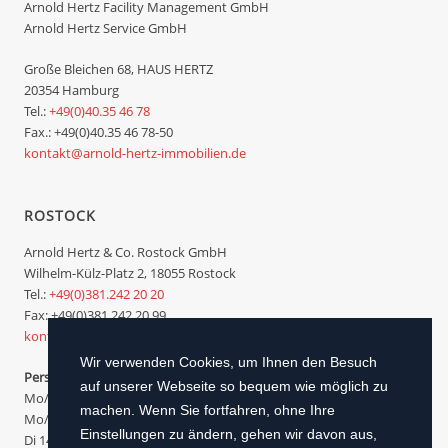
Arnold Hertz Facility Management GmbH
Arnold Hertz Service GmbH
Große Bleichen 68, HAUS HERTZ
20354 Hamburg
Tel.:
+49(0)40.35 46 78
Fax.: +49(0)40.35 46 78-50
kontakt@arnold-hertz-immobilien.de
ROSTOCK
Arnold Hertz & Co. Rostock GmbH
Wilhelm-Külz-Platz 2, 18055 Rostock
Tel.:
+49(0)381.242 20 20
Fax: +49(0)381.242 20 99
kontakt@arnoldhertz.com
Wir verwenden Cookies, um Ihnen den Besuch
Persönliche telefonische Erreichbarkeit
auf unserer Webseite so bequem wie möglich zu
Mo/Di/Do/Fr 09.00 bis 12.00 Uhr
machen. Wenn Sie fortfahren, ohne Ihre
Mo/Do 14.00 bis 15.00 Uhr
Einstellungen zu ändern, gehen wir davon aus,
Di 14.00 bis 17.00 Uhr