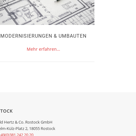
MODERNISIERUNGEN & UMBAUTEN
Mehr erfahren…
STOCK
ld Hertz & Co. Rostock GmbH
elm-Külz-Platz 2, 18055 Rostock
+49(0)381.242 20 20