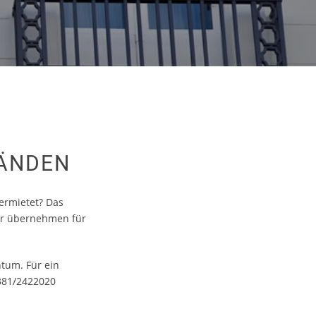
HÄNDEN
ermietet? Das
ir übernehmen für
ntum. Für ein
381/2422020